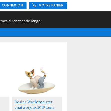
CONNEXION
VOTRE PANIER
èmes du chat et de l’ange
Rosina Wachtmeister
chat à bijoux 2019 Luna