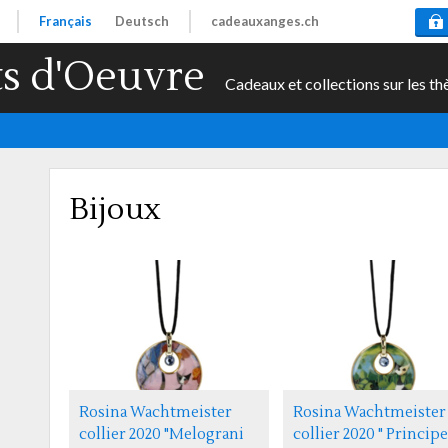
Français
Deutsch
cadeauxanges.ch
s d'Oeuvre
Cadeaux et collections sur les th
Bijoux
Rosina Wachtmeister
Rosina Wachtmeister
collier 2020 "Melograni
collier 2020 " Principe