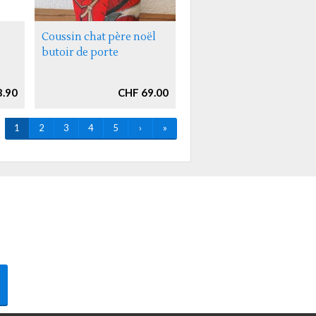
Coussin chat père noël
butoir de porte
3.90
CHF 69.00
1
2
3
4
5
›
»