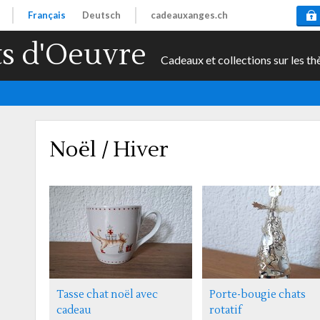
Français
Deutsch
cadeauxanges.ch
s d'Oeuvre
Cadeaux et collections sur les th
Noël / Hiver
Tasse chat noël avec
Porte-bougie chats
cadeau
rotatif