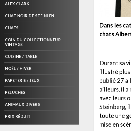
ALEX CLARK
CHAT NOIR DE STEINLEN
Dans les ca
CHATS
chats Alber
COIN DU COLLECTIONNEUR
VINTAGE
CUISINE / TABLE
Durant sa v
NOËL / HIVER
illustré plu
publié 27 al
PAPETERIE / JEUX
ailleurs, il
PELUCHES
avec leurs o
ANIMAUX DIVERS
Steinberg, i
toute une gé
PRIX RÉDUIT
mise en scèn