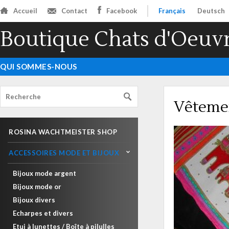
Accueil
Contact
Facebook
Français
Deutsch
Boutique Chats d'Oeuv
QUI SOMMES-NOUS
Vêteme
ROSINA WACHTMEISTER SHOP
ACCESSOIRES MODE ET BIJOUX
Bijoux mode argent
Bijoux mode or
Bijoux divers
Echarpes et divers
Etui à lunettes / Boîte à pilulles