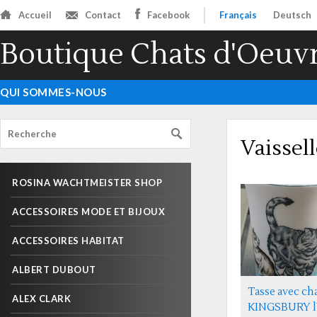
Accueil
Contact
Facebook
Français
Deutsch
Boutique Chats d'Oeuv
QUI SOMMES-NOUS
Vaissel
ROSINA WACHTMEISTER SHOP
ACCESSOIRES MODE ET BIJOUX
ACCESSOIRES HABITAT
ALBERT DUBOUT
Tasse avec cha
ALEX CLARK
KINGSBURY 