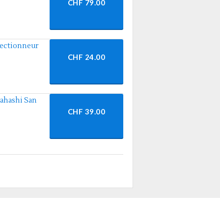
CHF 79.00
llectionneur
CHF 24.00
kahashi San
CHF 39.00