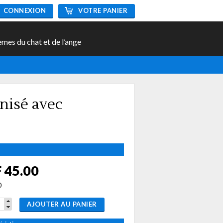
CONNEXION
VOTRE PANIER
èmes du chat et de l’ange
nisé avec
 45.00
0
AJOUTER AU PANIER