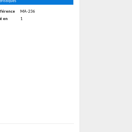
éristiques
éférence
MA-236
é en
1