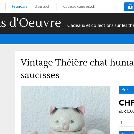
Français
Deutsch
cadeauxanges.ch
s d'Oeuvre
Cadeaux et collections sur les th
Vintage Théière chat huma
saucisses
Prix
CHF
EUR 0.0