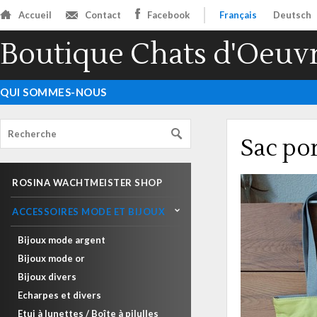
Accueil
Contact
Facebook
Français
Deutsch
Boutique Chats d'Oeuv
QUI SOMMES-NOUS
Sac por
ROSINA WACHTMEISTER SHOP
ACCESSOIRES MODE ET BIJOUX
Bijoux mode argent
Bijoux mode or
Bijoux divers
Echarpes et divers
Etui à lunettes / Boîte à pilulles