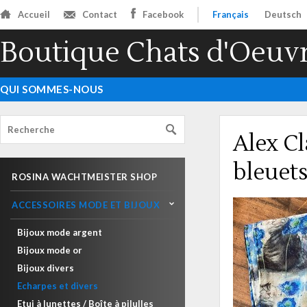
Accueil
Contact
Facebook
Français
Deutsch
Boutique Chats d'Oeuv
QUI SOMMES-NOUS
Alex C
bleuet
ROSINA WACHTMEISTER SHOP
ACCESSOIRES MODE ET BIJOUX
Bijoux mode argent
Bijoux mode or
Bijoux divers
Echarpes et divers
Etui à lunettes / Boîte à pilulles