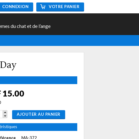
CONNEXION
VOTRE PANIER
èmes du chat et de l’ange
 Day
 15.00
0
AJOUTER AU PANIER
éristiques
éférence
MA-372