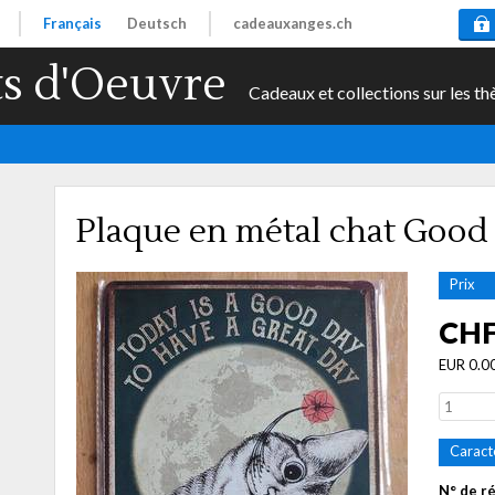
Français
Deutsch
cadeauxanges.ch
s d'Oeuvre
Cadeaux et collections sur les th
Plaque en métal chat Good
Prix
CHF
EUR 0.0
Caract
N° de r