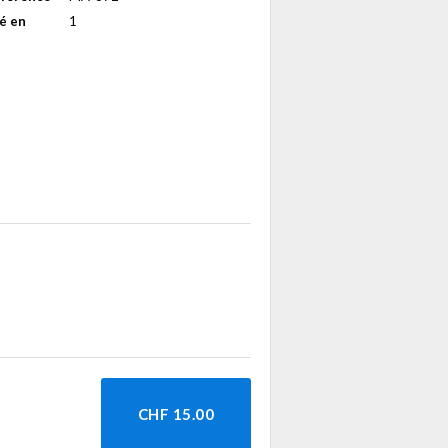
é en
1
CHF 15.00