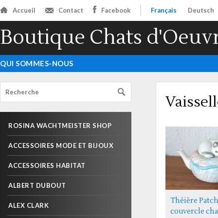
Accueil
Contact
Facebook
Français
Deutsch
Boutique Chats d'Oeuv
QUI SOMMES-NOUS
Vaissel
ROSINA WACHTMEISTER SHOP
ACCESSOIRES MODE ET BIJOUX
ACCESSOIRES HABITAT
ALBERT DUBOUT
Théière Patc
ALEX CLARK
couvercle cha